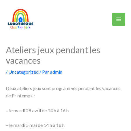
Aller
au
contenu
Ateliers jeux pendant les
vacances
/
Uncategorized
/ Par
admin
Deux ateliers jeux sont programmés pendant les vacances
de Printemps :
– le mardi 28 avril de 14 h à 16 h
– le mardi 5 mai de 14 h à 16 h