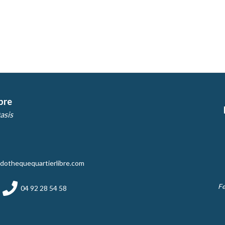
bre
asis
dothequequartierlibre.com
Fe
04 92 28 54 58