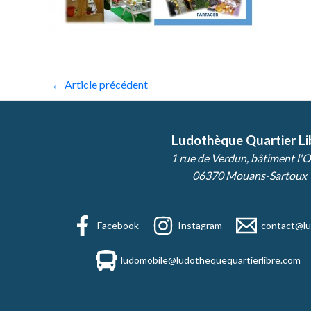
←
Article précédent
Ludothèque Quartier Li
1 rue de Verdun, bâtiment l'O
06370 Mouans-Sartoux
Facebook
Instagram
contact@lu
ludomobile@ludothequequartierlibre.com