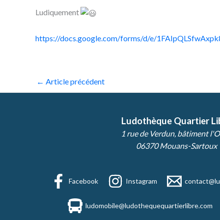
Ludiquement
https://docs.google.com/forms/d/e/1FAIpQLSfwA
←
Article précédent
Ludothèque Quartier Li
1 rue de Verdun, bâtiment l'O
06370 Mouans-Sartoux
Facebook
Instagram
contact@lu
ludomobile@ludothequequartierlibre.com