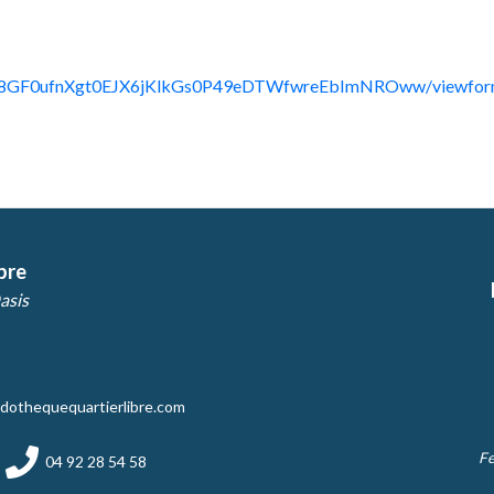
xpk8GF0ufnXgt0EJX6jKlkGs0P49eDTWfwreEbImNROww/viewform
bre
asis
dothequequartierlibre.com
Fe
04 92 28 54 58