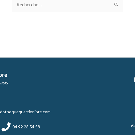
Rechercher :
bre
asis
dothequequartierlibre.com
Fe
04 92 28 54 58