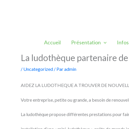
Aller
au
contenu
Accueil
Présentation
Infos
La ludothèque partenaire de
/
Uncategorized
/ Par
admin
AIDEZ LA LUDOTHEQUE A TROUVER DE NOUVELL
Votre entreprise, petite ou grande, a besoin de renouvele
La ludothèque propose différentes prestations pour faire
installation d’une « mini-ludothèque », prêts de grands j