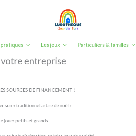
 pratiques
Les jeux
Particuliers & familles
 votre entreprise
ES SOURCES DE FINANCEMENT !
r son « traditionnel arbre de noël »
 jouer petits et grands … :
eux en bois d’animation, soirées jeux de société…