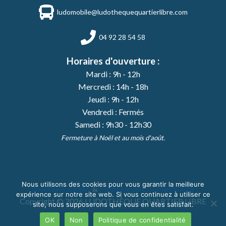
ludomobile@ludothequequartierlibre.com
04 92 28 54 58
Horaires d'ouverture :
Mardi : 9h - 12h
Mercredi : 14h - 18h
Jeudi : 9h - 12h
Vendredi : Fermés
Samedi : 9h30 - 12h30
Fermeture à Noël et au mois d'août.
Nous utilisons des cookies pour vous garantir la meilleure
Mentions légales
&
Politique de Confidentialité
expérience sur notre site web. Si vous continuez à utiliser ce
Copyright © 2026 LUDOTHÈQUE QUARTIER LIBRE
site, nous supposerons que vous en êtes satisfait.
OK
Non
Politique de confidentialité