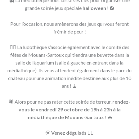
👻 La médiathèque nous laisse ses clés pour organiser une
grande soirée jeux spéciale
halloween
! 🎃
Pour l’occasion, nous amènerons des jeux qui vous feront
frémir de peur !
🧙‍♀️ La ludothèque s’associe également avec le comité des
fêtes de Mouans-Sartoux qui tiendra une buvette dans la
salle de l’aquarium (salle à gauche en entrant dans la
médiathèque). Ils vous attendent également dans le parc du
château pour une animation inédite destinée aux plus de 10
ans ! 🧹
🕷 Alors pour ne pas rater cette soirée de terreur,
rendez-
vous le vendredi 29 octobre de 19h à 23h à la
médiathèque de Mouans-Sartoux !
🦇
🧟
Venez déguisés
🧛‍♂️