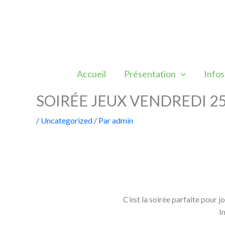
Aller
au
contenu
Accueil
Présentation
Infos
SOIRÉE JEUX VENDREDI 2
/
Uncategorized
/ Par
admin
C’est la soirée parfaite pour j
I