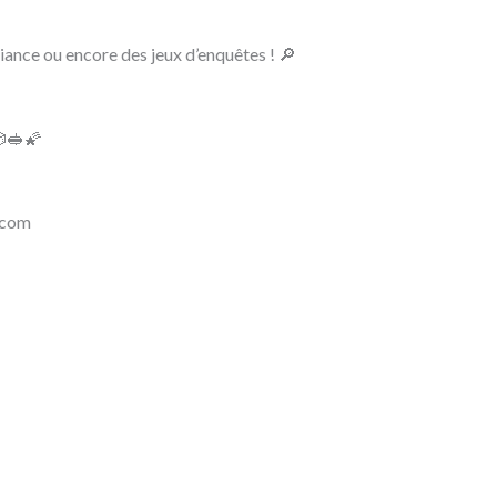
iance ou encore des jeux d’enquêtes ! 🔎
🎲🥪🌠
.com